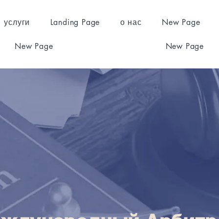
услуги
Landing Page
о нас
New Page
New Page
New Page