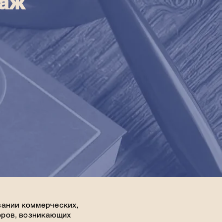
раж
вании коммерческих,
поров, возникающих